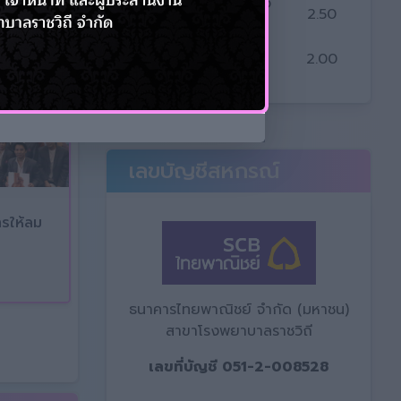
ออมทรัพย์พิเศษรุ่นสุขใจ
2.50
ได้ออม
เงินรับฝากสหกรณ์อื่น
2.00
(6 เดือน)
01 ก
จ้าหน้าที่ ประจำปี 2569
การ
เลขบัญชีสหกรณ์
ระห
ารให้ลม
ธนาคารไทยพาณิชย์ จำกัด (มหาชน)
สาขาโรงพยาบาลราชวิถี
เลขที่บัญชี 051-2-008528