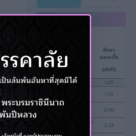
อัตราเงินฝาก
อัตรา
ดอกเบี้ย
ประเภท
(ต่อปี)
ออมทรัพย์พิเศษ
1.25
ออมทรัพย์พิเศษ รุ่น
1.75
เพิ่มพูน
ออมทรัพย์พิเศษ รุ่น
2.00
ฉลอง 55ปี
เสริมความ
ออมทรัพย์พิเศษ รุ่น ออม
2.25
สุข 69